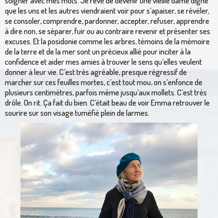
soigner avec mes mots. Je rêve de devenir une vieille dame digne
que les uns et les autres viendraient voir pour s’apaiser, se révéler,
se consoler, comprendre, pardonner, accepter, refuser, apprendre
à dire non, se séparer, fuir ou au contraire revenir et présenter ses
excuses. Et la posidonie comme les arbres, témoins de la mémoire
de la terre et de la mer sont un précieux allié pour inciter à la
confidence et aider mes amies à trouver le sens qu’elles veulent
donner à leur vie. C’est très agréable, presque régressif de
marcher sur ces feuilles mortes, c’est tout mou, on s’enfonce de
plusieurs centimètres, parfois même jusqu’aux mollets. C’est très
drôle. On rit. Ça fait du bien. C’était beau de voir Emma retrouver le
sourire sur son visage tuméfié plein de larmes.