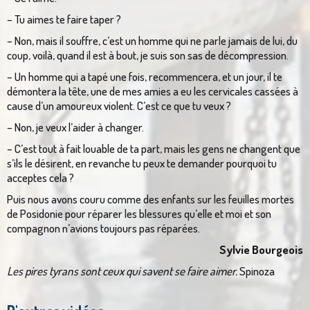
– Tu aimes te faire taper ?
– Non, mais il souffre, c’est un homme qui ne parle jamais de lui, du
coup, voilà, quand il est à bout, je suis son sas de décompression.
– Un homme qui a tapé une fois, recommencera, et un jour, il te
démontera la tête, une de mes amies a eu les cervicales cassées à
cause d’un amoureux violent. C’est ce que tu veux ?
– Non, je veux l’aider à changer.
– C’est tout à fait louable de ta part, mais les gens ne changent que
s’ils le désirent, en revanche tu peux te demander pourquoi tu
acceptes cela ?
Puis nous avons couru comme des enfants sur les feuilles mortes
de Posidonie pour réparer les blessures qu’elle et moi et son
compagnon n’avions toujours pas réparées.
Sylvie Bourgeois
Les pires tyrans sont ceux qui savent se faire aimer.
Spinoza