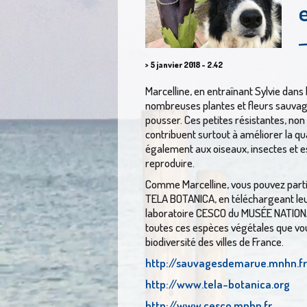
> 5 janvier 2018 - 2.42
Marcelline, en entraînant Sylvie dans l
nombreuses plantes et fleurs sauvage
pousser. Ces petites résistantes, non
contribuent surtout à améliorer la qu
également aux oiseaux, insectes et es
reproduire.
Comme Marcelline, vous pouvez part
TELA BOTANICA, en téléchargeant leur
laboratoire CESCO du MUSÉE NATIONA
toutes ces espèces végétales que vous
biodiversité des villes de France.
http://sauvagesdemarue.mnhn.fr
http://www.tela-botanica.org
http://www.cesco.mnhn.fr