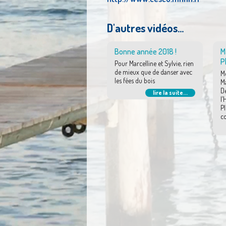
D'autres vidéos...
Bonne année 2018 !
M
P
Pour Marcelline et Sylvie, rien
de mieux que de danser avec
M
les fées du bois
Ma
De
lire la suite...
l’
Pl
c