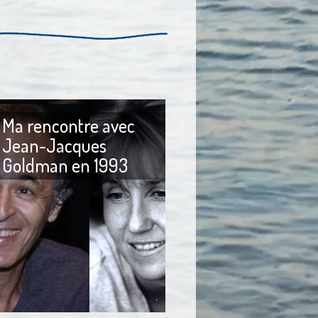
Ma rencontre avec
Jean-Jacques
Goldman en 1993
s. J’habite à
Nous sommes en 1993. De
. Je suis en 6ème à
Jean-Jacques Goldman, je ne
me. Je déteste
connais aucune chanson. Je
. Je déteste Notre-
n’ai jamais écouté de variétés
déteste l’école. Je
françaises. Ce qui me causait
a demi-pension. Je
bien des soucis, à la petite
es blouses en nylon
école, pendant la récré, quand
avons l’obligation de
les filles me demandaient quel
e nylon me donne des
était mon chanteur préféré,