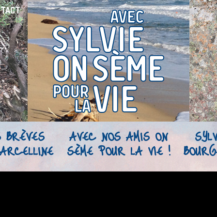
NTACT
S BRÈVES
AVEC NOS AMIS ON
SYLV
ARCELLINE
SÈME POUR LA VIE !
BOURG