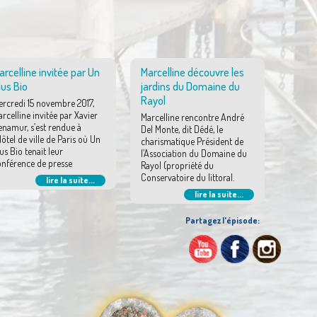
arcelline invitée par Un
Marcelline découvre les
lus Bio
jardins du Domaine du
Rayol
ercredi 15 novembre 2017,
rcelline invitée par Xavier
Marcelline rencontre André
namur, s’est rendue à
Del Monte, dit Dédé, le
Hôtel de ville de Paris où Un
charismatique Président de
us Bio tenait leur
l’Association du Domaine du
onférence de presse
Rayol (propriété du
Conservatoire du littoral.
lire la suite...
lire la suite...
Partagez l'épisode: