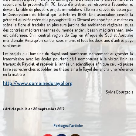
secondaire, la propriété, fin 70, faute d’entretien, se retrouve à l’abandon et
devient la cible de plusieurs projets immobiliers. Elle sera sauvée du bêton par
le Conservatoire du littoral qui l’achète en 1989. Une association censée la
gérer est aussitôt créée et le paysagiste Gilles Clément est appelé pour mettre en
scène la flore et traduire en plusieurs jardins des ambiances végétales issues
des contrées méditerranéennes du monde entier : bassin méditerranéen, sud-
est californien, Chili central, région du Cap en Afrique du Sud et Australie
méridionale. Ainsi qu’un sentier sous-marin, et tous les deux ans, d’autres pays
sont invités.
Les projets du Domaine du Rayol sont nombreux, notamment augmenter la
transmission avec les écoles pourtant déjà nombreuses à le visiter, finir les
travaux du Rayolet, et recevoir à l’année un scientifique afin que celui-ci puisse
faire ses recherches et publier ses thèses ainsi le Rayol deviendra une référence
en la matière.
http://www.domainedurayol.org
Sylvie Bourgeois
> Article publié en 30 septembre 2017
Partagez l'article: