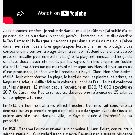
Je fais souvent ce rêve : je rentre de Ramatuelle et je râle car j’ai oublié d’aller
passer quelques jours dans un endroit, paraît-il, fantastique qui se situe derrière
le Cap Camarat. Un lieu que je ne connais pas dans la vraie vie mais que j’aime
dans mon rêve : des arbres gigantesques bordent la mer et protègent des
curieux une maison sur la plage. Une maison qui m’attend dans une crique où
je peux m’installer pour écrire et me baigner, la plage est minuscule et les galets
sont tout doux d’avoir été roulés par les vagues. Un lieu propice où j’oublie
d’aller. D’où ma déception qui me réveille à chaque fois. Mais cet hiver, au cours
d’une promenade, je découvre le Domaine du Rayol. Choc. Mon rêve devient
réalité. Tout est conforme. La plage, le bord de mer, les plantes, les arbres, les
longues balades, la vieille bâtisse, la cabane au bord de l’eau. Tout est conforme
sauf les visiteurs : 1,3 million depuis l’ouverture en 1989. 75 000 attendus en
2017. Ce Jardin des Méditerranées est devenue une référence où 25 salariés
sont employés à l’année.
En 1910, un homme d’affaires, Alfred Théodore Courmes fait construire sa
demeure sur un promontoire qui domine la baie du Figuier avant de s’installer
quinze ans plus tard dans sa villa, Le Rayolet, située à l’extrémité de sa
propriété.
En 1940, Madame Courmes revend leur domaine à Henri Potez, constructeur
aéronautique, qui s’y installe durant la guerre. Devenue par la suite sa résidence