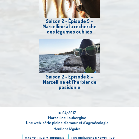
Saison 2 - Épisode 9 –
Marcelline à la recherche
des légumes oubliés
Saison 2 - Épisode 8 –
Marcelline et l’herbier de
posidonie
© 04/2017
Marcelline l'aubergine
Une web-série pleine d’amour et d’agroécologie
Mentions légales
MARCELLINE
L’AUBERGINE
LES BRÈVES
DE MARCELLINE