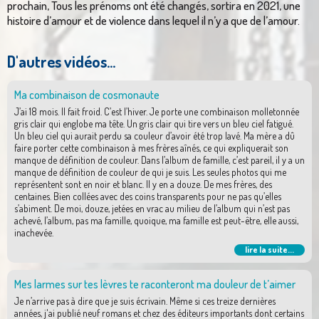
prochain, Tous les prénoms ont été changés, sortira en 2021, une
histoire d’amour et de violence dans lequel il n’y a que de l’amour.
D'autres vidéos...
Ma combinaison de cosmonaute
J’ai 18 mois. Il fait froid. C’est l’hiver. Je porte une combinaison molletonnée
gris clair qui englobe ma tête. Un gris clair qui tire vers un bleu ciel fatigué.
Un bleu ciel qui aurait perdu sa couleur d’avoir été trop lavé. Ma mère a dû
faire porter cette combinaison à mes frères aînés, ce qui expliquerait son
manque de définition de couleur. Dans l’album de famille, c’est pareil, il y a un
manque de définition de couleur de qui je suis. Les seules photos qui me
représentent sont en noir et blanc. Il y en a douze. De mes frères, des
centaines. Bien collées avec des coins transparents pour ne pas qu’elles
s’abiment. De moi, douze, jetées en vrac au milieu de l’album qui n’est pas
achevé, l’album, pas ma famille, quoique, ma famille est peut-être, elle aussi,
inachevée.
lire la suite...
Mes larmes sur tes lèvres te raconteront ma douleur de t’aimer
Je n’arrive pas à dire que je suis écrivain. Même si ces treize dernières
années, j'ai publié neuf romans et chez des éditeurs importants dont certains