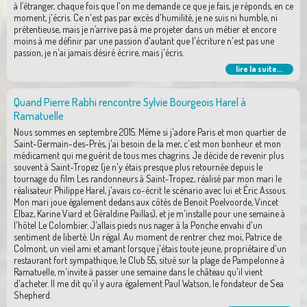
à l’étranger, chaque fois que l'on me demande ce que je fais, je réponds, en ce
moment, j'écris. Ce n'est pas par excès d'humilité, je ne suis ni humble, ni
prétentieuse, mais je n’arrive pas à me projeter dans un métier et encore
moins à me définir par une passion d'autant que l'écriture n'est pas une
passion, je n'ai jamais désiré écrire, mais j'écris.
lire la suite...
Quand Pierre Rabhi rencontre Sylvie Bourgeois Harel à
Ramatuelle
Nous sommes en septembre 2015. Même si j'adore Paris et mon quartier de
Saint-Germain-des-Près, j'ai besoin de la mer, c'est mon bonheur et mon
médicament qui me guérit de tous mes chagrins. Je décide de revenir plus
souvent à Saint-Tropez (je n'y étais presque plus retournée depuis le
tournage du film Les randonneurs à Saint-Tropez, réalisé par mon mari le
réalisateur Philippe Harel, j'avais co-écrit le scénario avec lui et Éric Assous.
Mon mari joue également dedans aux côtés de Benoit Poelvoorde, Vincet
Elbaz, Karine Viard et Géraldine Paillas), et je m'installe pour une semaine à
l'hôtel Le Colombier. J'allais pieds nus nager à la Ponche envahi d'un
sentiment de liberté. Un régal. Au moment de rentrer chez moi, Patrice de
Colmont, un vieil ami et amant lorsque j'étais toute jeune, propriétaire d'un
restaurant fort sympathique, le Club 55, situé sur la plage de Pampelonne à
Ramatuelle, m'invite à passer une semaine dans le château qu'il vient
d'acheter. Il me dit qu'il y aura également Paul Watson, le fondateur de Sea
Shepherd.