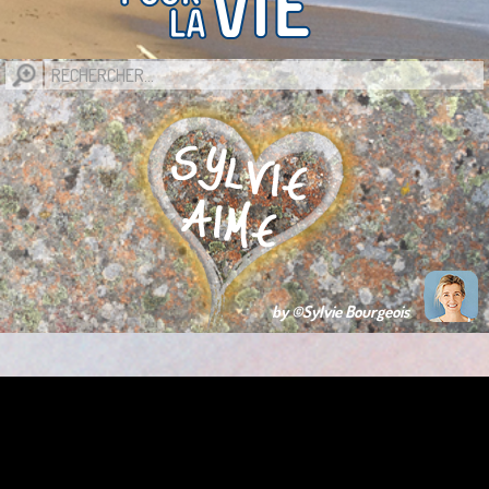
by ©Sylvie Bourgeois