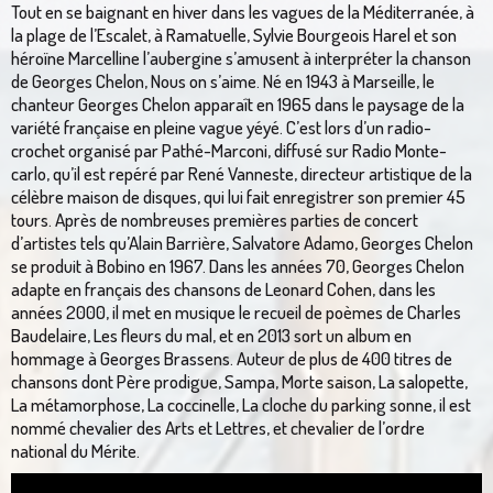
Tout en se baignant en hiver dans les vagues de la Méditerranée, à
la plage de l’Escalet, à Ramatuelle, Sylvie Bourgeois Harel et son
héroïne Marcelline l’aubergine s’amusent à interpréter la chanson
de Georges Chelon, Nous on s’aime. Né en 1943 à Marseille, le
chanteur Georges Chelon apparaît en 1965 dans le paysage de la
variété française en pleine vague yéyé. C’est lors d’un radio-
crochet organisé par Pathé-Marconi, diffusé sur Radio Monte-
carlo, qu’il est repéré par René Vanneste, directeur artistique de la
célèbre maison de disques, qui lui fait enregistrer son premier 45
tours. Après de nombreuses premières parties de concert
d’artistes tels qu’Alain Barrière, Salvatore Adamo, Georges Chelon
se produit à Bobino en 1967. Dans les années 70, Georges Chelon
adapte en français des chansons de Leonard Cohen, dans les
années 2000, il met en musique le recueil de poèmes de Charles
Baudelaire, Les fleurs du mal, et en 2013 sort un album en
hommage à Georges Brassens. Auteur de plus de 400 titres de
chansons dont Père prodigue, Sampa, Morte saison, La salopette,
La métamorphose, La coccinelle, La cloche du parking sonne, il est
nommé chevalier des Arts et Lettres, et chevalier de l’ordre
national du Mérite.