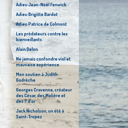
Adieu Jean-Noël Fenwick
Adieu Brigitte Bardot
Adieu Patrice de Colmont
Les prédateurs contre les
bienveillants
Alain Delon
Ne jamais confondre viol et
mauvaise expérience
Mon soutien à Judith
Godrèche
Georges Cravenne, créateur
des César, des Molière et
des 7 d’or
Jack Nicholson, un été à
Saint-Tropez