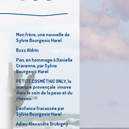
Mon frère, une nouvelle de
Sylvie Bourgeois Harel
Buzz Aldrin
Pan, en hommage à Danielle
Cravenne, par Sylvie
Bourgeois Harel
PETITE COSMÉTHIC ONLY, la
marque provençale innove
dans le soin de la peau et du
cheveu
L’enfance fracassée par
Sylvie Bourgeois Harel
Adieu Alexandre Drubigny