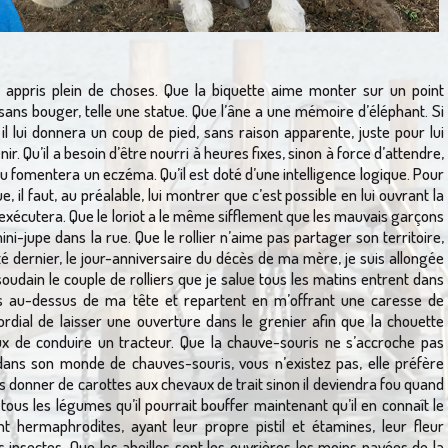
 appris plein de choses. Que la biquette aime monter sur un point
sans bouger, telle une statue. Que l’âne a une mémoire d’éléphant. Si
 il lui donnera un coup de pied, sans raison apparente, juste pour lui
ir. Qu’il a besoin d’être nourri à heures fixes, sinon à force d’attendre,
 Ou fomentera un eczéma. Qu’il est doté d’une intelligence logique. Pour
e, il faut, au préalable, lui montrer que c’est possible en lui ouvrant la
s’exécutera. Que le loriot a le même sifflement que les mauvais garçons
ini-jupe dans la rue. Que le rollier n’aime pas partager son territoire,
’été dernier, le jour-anniversaire du décès de ma mère, je suis allongée
 soudain le couple de rolliers que je salue tous les matins entrent dans
s au-dessus de ma tête et repartent en m’offrant une caresse de
mordial de laisser une ouverture dans le grenier afin que la chouette
reux de conduire un tracteur. Que la chauve-souris ne s’accroche pas
dans son monde de chauves-souris, vous n’existez pas, elle préfère
as donner de carottes aux chevaux de trait sinon il deviendra fou quand
t tous les légumes qu’il pourrait bouffer maintenant qu’il en connaît le
t hermaphrodites, ayant leur propre pistil et étamines, leur fleur
s insectes. Que les abeilles sont les ouvrières les moins payées de la