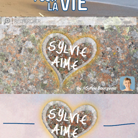
by ©Sylvie Bourgeois