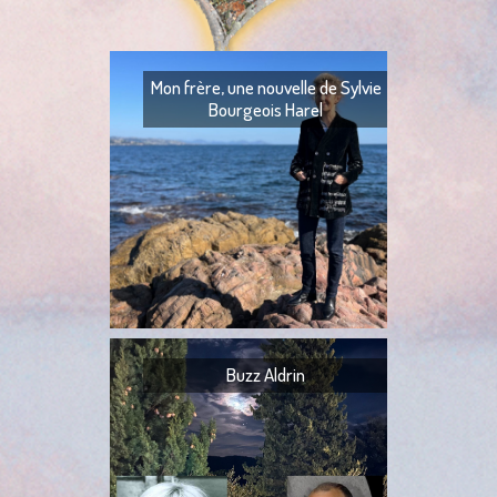
Mon frère, une nouvelle de Sylvie
Bourgeois Harel
Mon frère — Ton fr
— Quoi ? — Ils l’ont
— Ta tante,
Buzz Aldrin