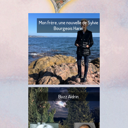
Mon frère, une nouvelle de Sylvie
Bourgeois Harel
Mon frère — Ton fr
— Quoi ? — Ils l’ont
— Ta tante,
Buzz Aldrin