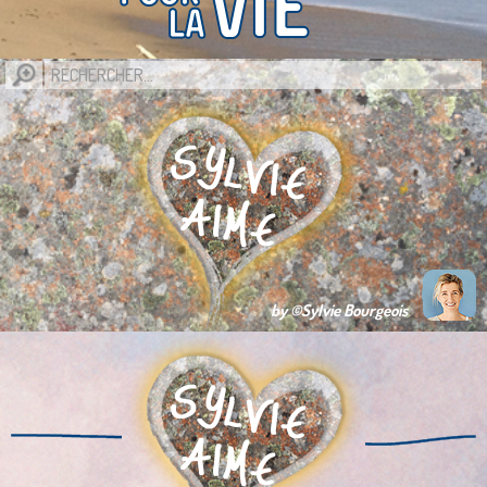
by ©Sylvie Bourgeois