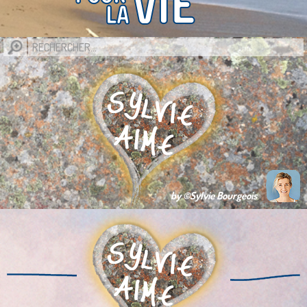
by ©Sylvie Bourgeois