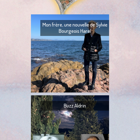
Mon frère, une nouvelle de Sylvie
Bourgeois Harel
Mon frère — Ton fr
— Quoi ? — Ils l’ont
— Ta tante,
Buzz Aldrin