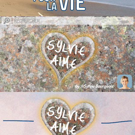
by ©Sylvie Bourgeois