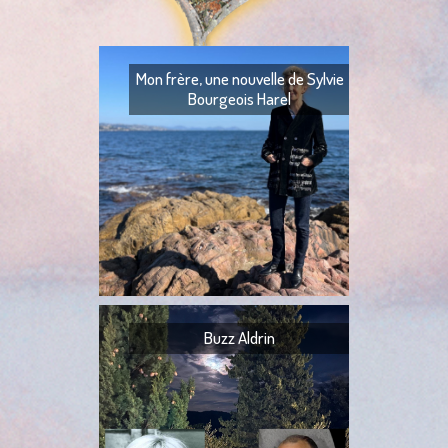
Mon frère, une nouvelle de Sylvie
Bourgeois Harel
Mon frère — Ton fr
— Quoi ? — Ils l’ont
— Ta tante,
Buzz Aldrin