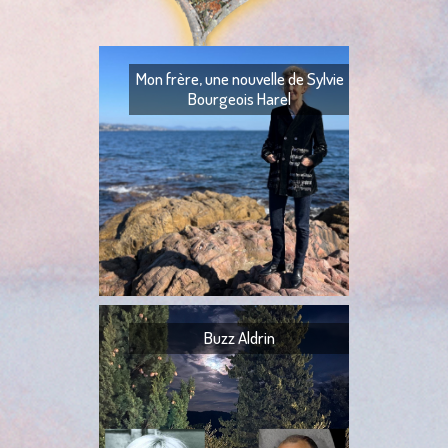
Mon frère, une nouvelle de Sylvie
Bourgeois Harel
Mon frère — Ton fr
— Quoi ? — Ils l’ont
— Ta tante,
Buzz Aldrin