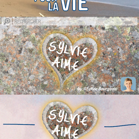
by ©Sylvie Bourgeois