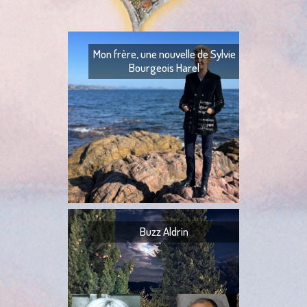
Mon frère, une nouvelle de Sylvie
Bourgeois Harel
Mon frère — Ton fr
— Quoi ? — Ils l’ont
— Ta tante,
Buzz Aldrin