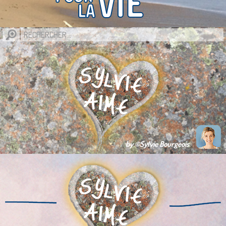
by ©Sylvie Bourgeois