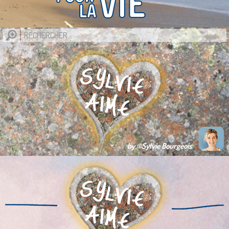
by ©Sylvie Bourgeois