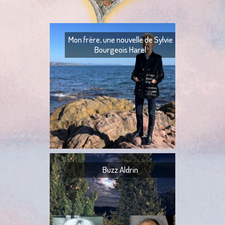
Mon frère, une nouvelle de Sylvie
Bourgeois Harel
Mon frère — Ton fr
— Quoi ? — Ils l’ont
— Ta tante,
Buzz Aldrin