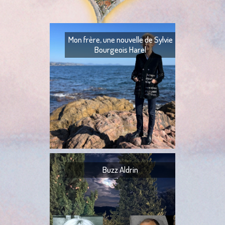
Mon frère, une nouvelle de Sylvie
Bourgeois Harel
Mon frère — Ton fr
— Quoi ? — Ils l’ont
— Ta tante,
Buzz Aldrin