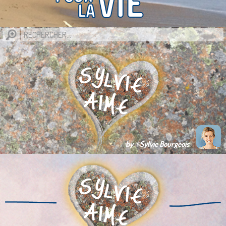
by ©Sylvie Bourgeois