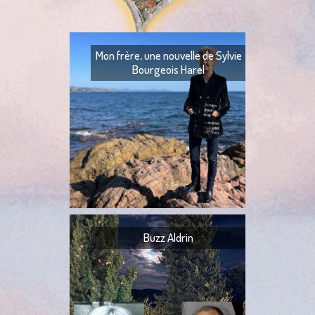
Mon frère, une nouvelle de Sylvie
Bourgeois Harel
Mon frère — Ton fr
— Quoi ? — Ils l’ont
— Ta tante,
Buzz Aldrin