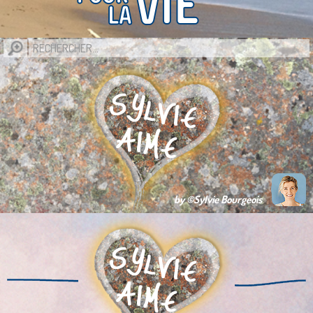
by ©Sylvie Bourgeois