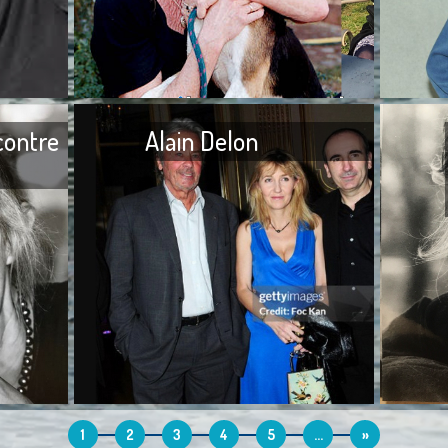
viens seulement d‘apprendre
de nomb
le décès de Jean-Noël Fenwick,
demandant
survenu le 3 mai 2024, à l’âge
rien écrit
de
Je n’ai
contre
Alain Delon
J’ai toujours divisé les êtres
J’ai toujo
humains en trois parties, d’un
hommes. J
côté, les prédateurs, de l’autre,
dragués, 
les bienveillants et, au milieu,
séduire p
1
2
3
4
5
...
»