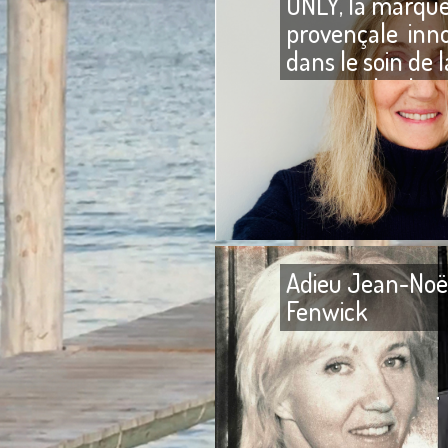
ONLY, la marqu
provençale inn
dans le soin de l
peau et du che
Adieu Jean-Noë
Fenwick