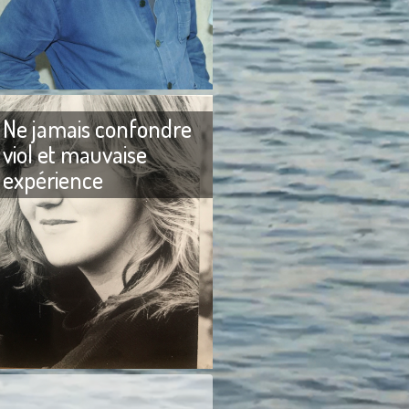
reux messages me
Adieu Patrice de Colmont
 pourquoi je n’avais
D’habitude lorsque j’écris un
 sur Brigitte Bardot.
texte pour rendre hommage à
un ami qui vient de mourir, je
Ne jamais confondre
viol et mauvaise
expérience
Ne jamais confondre viol et
urs aimé faire rire les
mauvaise expérience. J’aime la
e ne les ai jamais
langue française pour sa
ni cherchés à les
précision et je m’efforce
our obtenir
toujours de ne