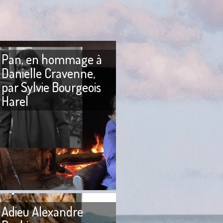
Pan, en hommage à
Danielle Cravenne,
par Sylvie Bourgeois
Harel
in La Pleine Lune du
ait penser à une
 lunaire. Nous
PAN Pan ! Je suis morte. Pan!
in 2003 ou début
Pan ! Dans mon beau visage.
Pan ! Pan ! Bon, ça va
Adieu Alexandre