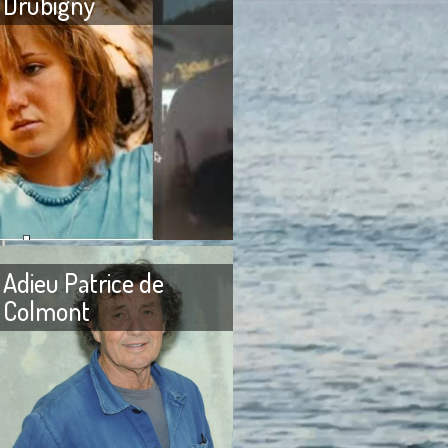
Drubigny
 fracassée À la petite
Adieu mon cher Alexandre
s au collège où j’étais
Drubigny ! Je viens à l’instant
 établissements
d’apprendre que tu aurais
religieux, le mot qui
décidé de partir à la recherche
Adieu Patrice de
Colmont
itte Bardot J’ai reçu