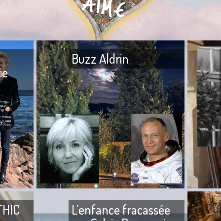
Buzz Aldrin
ie
Buzz Aldr
Mon frère — Ton frère est à
Loup me f
l’hôpital. — Quoi ? — Ils l’ont
rencontre
agressé. — Mais qui ? — Ta
sommes f
tante, sa fille, son
2004,
THIC
L’enfance fracassée