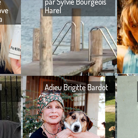
e
par Sylvie Bourgeois
ove
Harel
a
veu
PETITE COSMÉTHIC ONLY, la
L’enfance
marque provençale innove
école, pui
dans le soin de la peau et du
dans des
cheveu Après avoir créé, il y
privés et 
l
Adieu Brigitte Bardot
Adieu Jean-Noël Fenwick Je
Adieu Brig