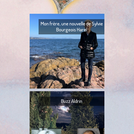
Mon frère, une nouvelle de Sylvie
Bourgeois Harel
Mon frère — Ton fr
— Quoi ? — Ils l’ont
— Ta tante,
Buzz Aldrin