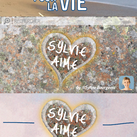
by ©Sylvie Bourgeois