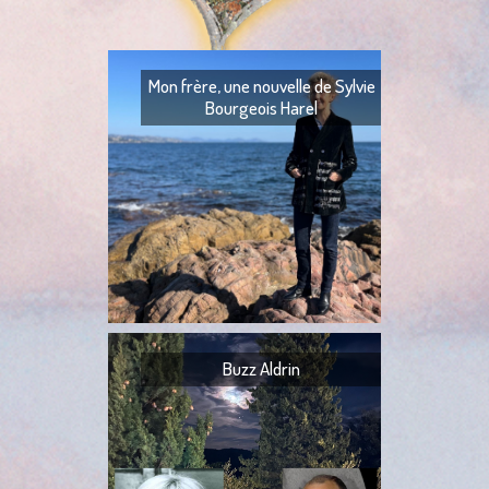
Mon frère, une nouvelle de Sylvie
Bourgeois Harel
Mon frère — Ton fr
— Quoi ? — Ils l’ont
— Ta tante,
Buzz Aldrin