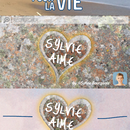
by ©Sylvie Bourgeois