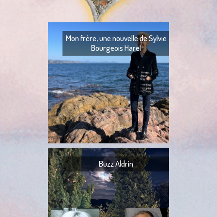
Mon frère, une nouvelle de Sylvie
Bourgeois Harel
Mon frère — Ton fr
— Quoi ? — Ils l’ont
— Ta tante,
Buzz Aldrin