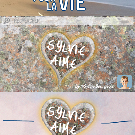
by ©Sylvie Bourgeois