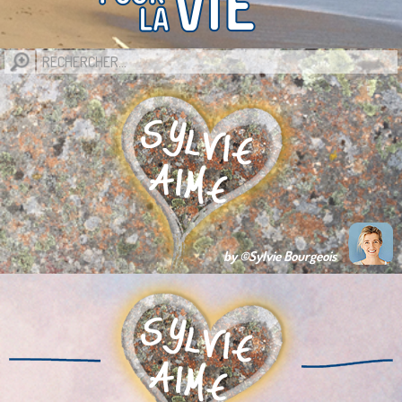
by ©Sylvie Bourgeois