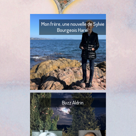
Mon frère, une nouvelle de Sylvie
Bourgeois Harel
Mon frère — Ton fr
— Quoi ? — Ils l’ont
— Ta tante,
Buzz Aldrin