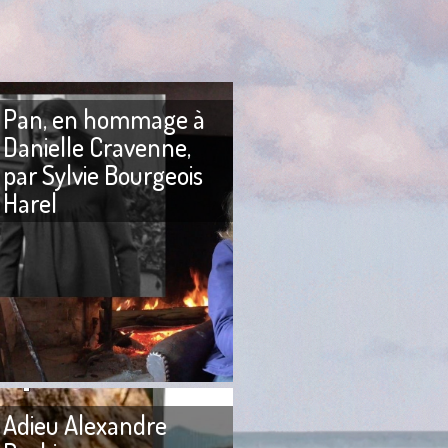
Pan, en hommage à
Danielle Cravenne,
par Sylvie Bourgeois
Harel
in La Pleine Lune du
ait penser à une
 lunaire. Nous
PAN Pan ! Je suis morte. Pan!
in 2003 ou début
Pan ! Dans mon beau visage.
Pan ! Pan ! Bon, ça va
Adieu Alexandre