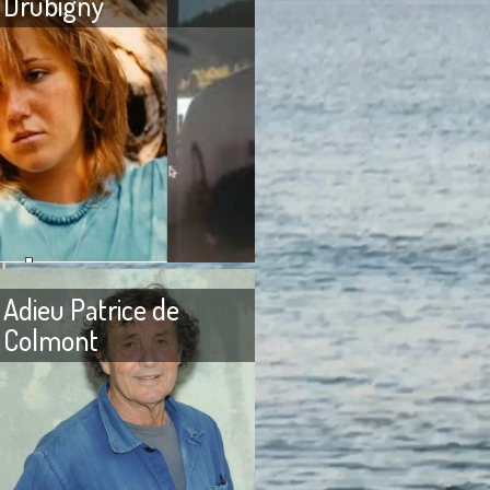
Drubigny
 fracassée À la petite
Adieu mon cher Alexandre
s au collège où j’étais
Drubigny ! Je viens à l’instant
 établissements
d’apprendre que tu aurais
religieux, le mot qui
décidé de partir à la recherche
Adieu Patrice de
Colmont
itte Bardot J’ai reçu