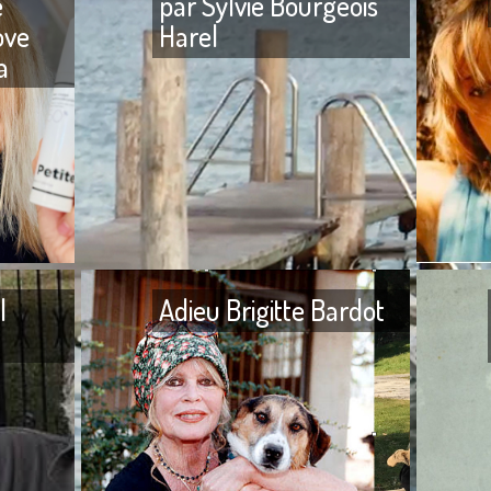
e
par Sylvie Bourgeois
ove
Harel
a
veu
PETITE COSMÉTHIC ONLY, la
L’enfance
marque provençale innove
école, pui
dans le soin de la peau et du
dans des
cheveu Après avoir créé, il y
privés et 
l
Adieu Brigitte Bardot
Adieu Jean-Noël Fenwick Je
Adieu Brig