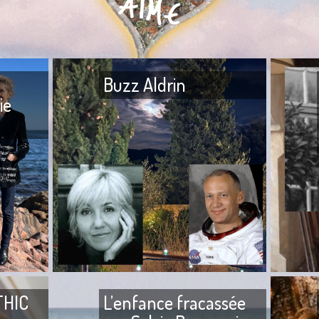
Buzz Aldrin
ie
Buzz Aldr
Mon frère — Ton frère est à
Loup me f
l’hôpital. — Quoi ? — Ils l’ont
rencontre
agressé. — Mais qui ? — Ta
sommes f
tante, sa fille, son
2004,
THIC
L’enfance fracassée