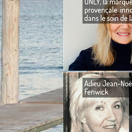
ONLY, la marqu
provençale inn
dans le soin de l
peau et du che
Adieu Jean-Noë
Fenwick