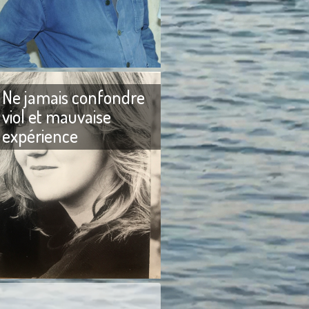
reux messages me
Adieu Patrice de Colmont
 pourquoi je n’avais
D’habitude lorsque j’écris un
 sur Brigitte Bardot.
texte pour rendre hommage à
un ami qui vient de mourir, je
Ne jamais confondre
viol et mauvaise
expérience
Ne jamais confondre viol et
urs aimé faire rire les
mauvaise expérience. J’aime la
e ne les ai jamais
langue française pour sa
ni cherchés à les
précision et je m’efforce
our obtenir
toujours de ne