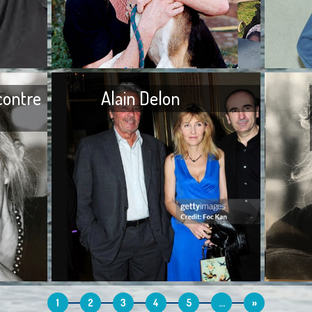
viens seulement d‘apprendre
de nomb
le décès de Jean-Noël Fenwick,
demandant
survenu le 3 mai 2024, à l’âge
rien écrit
de
Je n’ai
contre
Alain Delon
J’ai toujours divisé les êtres
J’ai toujo
humains en trois parties, d’un
hommes. J
côté, les prédateurs, de l’autre,
dragués, 
les bienveillants et, au milieu,
séduire p
1
2
3
4
5
...
»