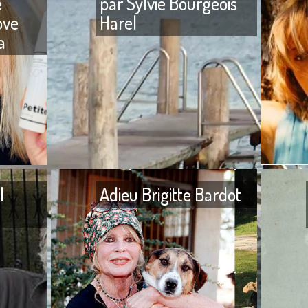
e
par Sylvie Bourgeois
ove
Harel
a
veu
PETITE COSMÉTHIC ONLY, la
L’enfance
marque provençale innove
école, pui
dans le soin de la peau et du
dans des
cheveu Après avoir créé, il y
privés et 
l
Adieu Brigitte Bardot
Adieu Jean-Noël Fenwick Je
Adieu Brig