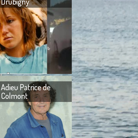
Drubigny
 fracassée À la petite
Adieu mon cher Alexandre
s au collège où j’étais
Drubigny ! Je viens à l’instant
 établissements
d’apprendre que tu aurais
religieux, le mot qui
décidé de partir à la recherche
Adieu Patrice de
Colmont
itte Bardot J’ai reçu