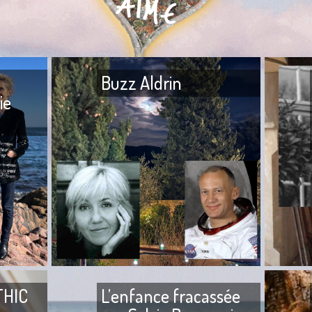
Buzz Aldrin
ie
Buzz Aldr
Mon frère — Ton frère est à
Loup me f
l’hôpital. — Quoi ? — Ils l’ont
rencontre
agressé. — Mais qui ? — Ta
sommes f
tante, sa fille, son
2004,
THIC
L’enfance fracassée