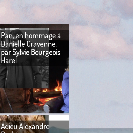
Pan, en hommage à
Danielle Cravenne,
par Sylvie Bourgeois
Harel
in La Pleine Lune du
ait penser à une
 lunaire. Nous
PAN Pan ! Je suis morte. Pan!
in 2003 ou début
Pan ! Dans mon beau visage.
Pan ! Pan ! Bon, ça va
Adieu Alexandre