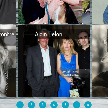
viens seulement d‘apprendre
de nomb
le décès de Jean-Noël Fenwick,
demandant
survenu le 3 mai 2024, à l’âge
rien écrit
de
Je n’ai
contre
Alain Delon
J’ai toujours divisé les êtres
J’ai toujo
humains en trois parties, d’un
hommes. J
côté, les prédateurs, de l’autre,
dragués, 
les bienveillants et, au milieu,
séduire p
1
2
3
4
5
...
»