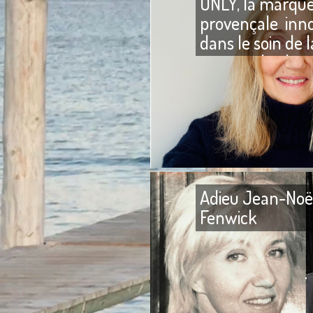
ONLY, la marqu
provençale inn
dans le soin de l
peau et du che
Adieu Jean-Noë
Fenwick