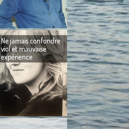
reux messages me
Adieu Patrice de Colmont
 pourquoi je n’avais
D’habitude lorsque j’écris un
 sur Brigitte Bardot.
texte pour rendre hommage à
un ami qui vient de mourir, je
Ne jamais confondre
viol et mauvaise
expérience
Ne jamais confondre viol et
urs aimé faire rire les
mauvaise expérience. J’aime la
e ne les ai jamais
langue française pour sa
ni cherchés à les
précision et je m’efforce
our obtenir
toujours de ne