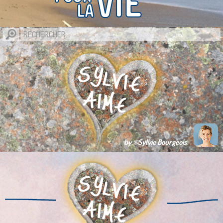
by ©Sylvie Bourgeois