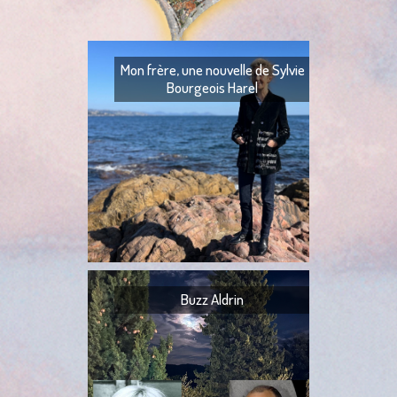
Mon frère, une nouvelle de Sylvie
Bourgeois Harel
Mon frère — Ton fr
— Quoi ? — Ils l’ont
— Ta tante,
Buzz Aldrin