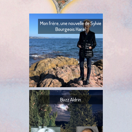
Mon frère, une nouvelle de Sylvie
Bourgeois Harel
Mon frère — Ton fr
— Quoi ? — Ils l’ont
— Ta tante,
Buzz Aldrin