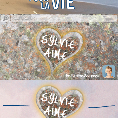
by ©Sylvie Bourgeois