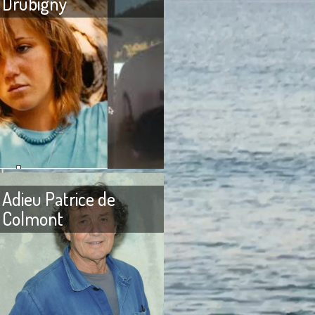
Drubigny
 fracassée À la petite
Adieu mon cher Alexandre
s au collège où j’étais
Drubigny ! Je viens à l’instant
 établissements
d’apprendre que tu aurais
religieux, le mot qui
décidé de partir à la recherche
Adieu Patrice de
Colmont
itte Bardot J’ai reçu