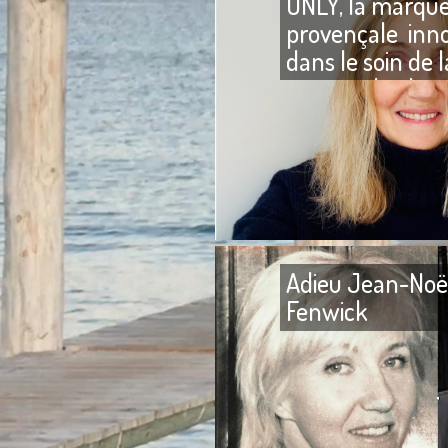
ONLY, la marqu
provençale inn
dans le soin de l
peau et du che
Adieu Jean-Noë
Fenwick