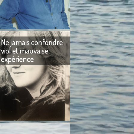
reux messages me
Adieu Patrice de Colmont
 pourquoi je n’avais
D’habitude lorsque j’écris un
 sur Brigitte Bardot.
texte pour rendre hommage à
un ami qui vient de mourir, je
Ne jamais confondre
viol et mauvaise
expérience
Ne jamais confondre viol et
urs aimé faire rire les
mauvaise expérience. J’aime la
e ne les ai jamais
langue française pour sa
ni cherchés à les
précision et je m’efforce
our obtenir
toujours de ne