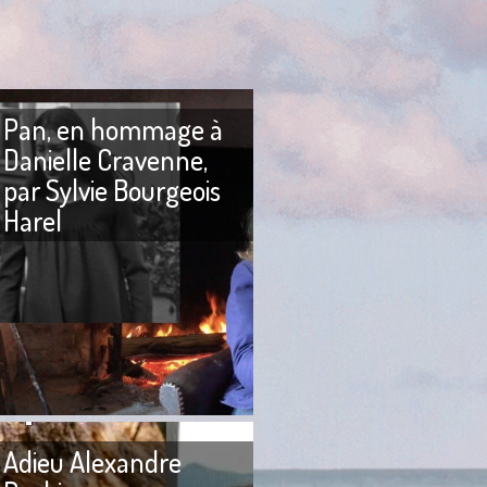
Pan, en hommage à
Danielle Cravenne,
par Sylvie Bourgeois
Harel
in La Pleine Lune du
ait penser à une
 lunaire. Nous
PAN Pan ! Je suis morte. Pan!
in 2003 ou début
Pan ! Dans mon beau visage.
Pan ! Pan ! Bon, ça va
Adieu Alexandre