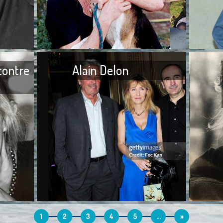
viens seulement d‘apprendre
de nomb
le décès de Jean-Noël Fenwick,
demandant
survenu le 3 mai 2024, à l’âge
rien écrit
de
Je n’ai
contre
Alain Delon
J’ai toujours divisé les êtres
J’ai toujo
humains en trois parties, d’un
hommes. J
côté, les prédateurs, de l’autre,
dragués, 
les bienveillants et, au milieu,
séduire p
1
2
3
4
5
...
»