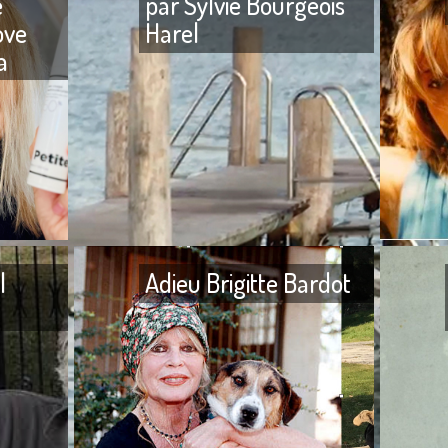
e
par Sylvie Bourgeois
ove
Harel
a
veu
PETITE COSMÉTHIC ONLY, la
L’enfance
marque provençale innove
école, pui
dans le soin de la peau et du
dans des
cheveu Après avoir créé, il y
privés et 
l
Adieu Brigitte Bardot
Adieu Jean-Noël Fenwick Je
Adieu Brig