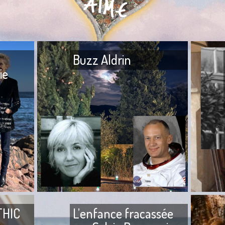
Buzz Aldrin
ie
Buzz Aldr
Mon frère — Ton frère est à
Loup me f
l’hôpital. — Quoi ? — Ils l’ont
rencontre
agressé. — Mais qui ? — Ta
sommes f
tante, sa fille, son
2004,
THIC
L’enfance fracassée