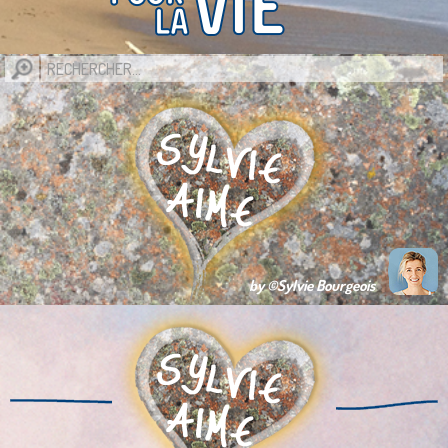
by ©Sylvie Bourgeois