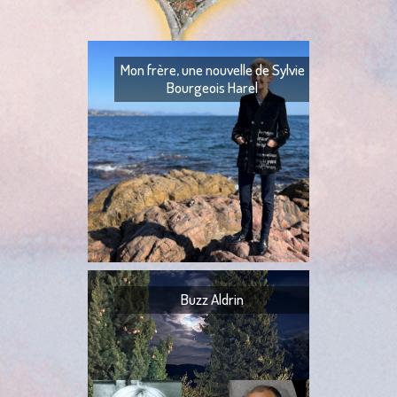
Mon frère, une nouvelle de Sylvie
Bourgeois Harel
Mon frère — Ton fr
— Quoi ? — Ils l’ont
— Ta tante,
Buzz Aldrin