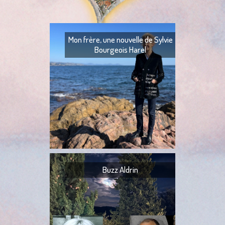
Mon frère, une nouvelle de Sylvie
Bourgeois Harel
Mon frère — Ton fr
— Quoi ? — Ils l’ont
— Ta tante,
Buzz Aldrin