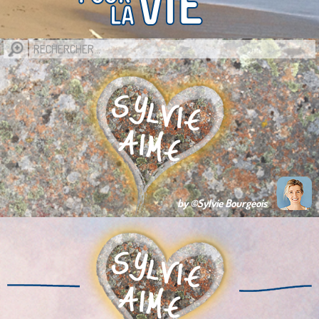
by ©Sylvie Bourgeois