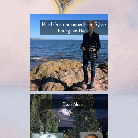
Mon frère, une nouvelle de Sylvie
Bourgeois Harel
Mon frère — Ton fr
— Quoi ? — Ils l’ont
— Ta tante,
Buzz Aldrin