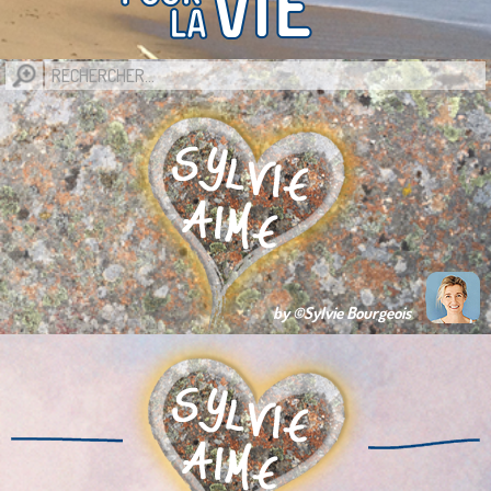
by ©Sylvie Bourgeois