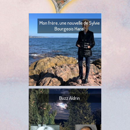
Mon frère, une nouvelle de Sylvie
Bourgeois Harel
Mon frère — Ton fr
— Quoi ? — Ils l’ont
— Ta tante,
Buzz Aldrin