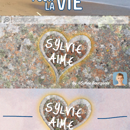
by ©Sylvie Bourgeois