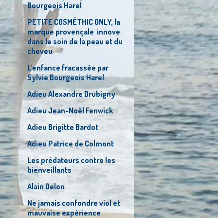
Bourgeois Harel
PETITE COSMÉTHIC ONLY, la
marque provençale innove
dans le soin de la peau et du
cheveu
L’enfance fracassée par
Sylvie Bourgeois Harel
Adieu Alexandre Drubigny
Adieu Jean-Noël Fenwick
Adieu Brigitte Bardot
Adieu Patrice de Colmont
Les prédateurs contre les
bienveillants
Alain Delon
Ne jamais confondre viol et
mauvaise expérience