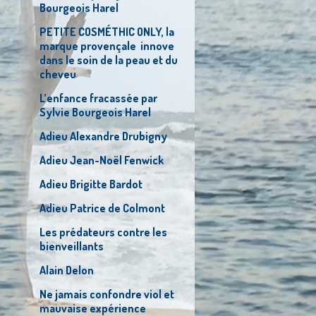
Bourgeois Harel
PETITE COSMÉTHIC ONLY, la
marque provençale innove
dans le soin de la peau et du
cheveu
L’enfance fracassée par
Sylvie Bourgeois Harel
Adieu Alexandre Drubigny
Adieu Jean-Noël Fenwick
Adieu Brigitte Bardot
Adieu Patrice de Colmont
Les prédateurs contre les
bienveillants
Alain Delon
Ne jamais confondre viol et
mauvaise expérience