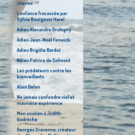
cheveu
L’enfance fracassée par
Sylvie Bourgeois Harel
Adieu Alexandre Drubigny
Adieu Jean-Noël Fenwick
Adieu Brigitte Bardot
Adieu Patrice de Colmont
Les prédateurs contre les
bienveillants
Alain Delon
Ne jamais confondre viol et
mauvaise expérience
Mon soutien à Judith
Godrèche
Georges Cravenne, créateur