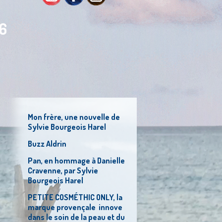
36
Mon frère, une nouvelle de
Sylvie Bourgeois Harel
Buzz Aldrin
Pan, en hommage à Danielle
Cravenne, par Sylvie
Bourgeois Harel
PETITE COSMÉTHIC ONLY, la
marque provençale innove
dans le soin de la peau et du