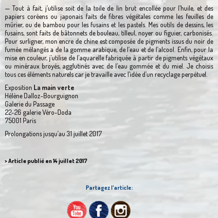
— Tout à fait, j’utilise soit de la toile de lin brut encollée pour l’huile, et des
papiers coréens ou japonais faits de fibres végétales comme les feuilles de
mûrier, ou de bambou pour les fusains et les pastels. Mes outils de dessins, les
fusains, sont faits de bâtonnets de bouleau, tilleul, noyer ou figuier, carbonisés.
Pour surligner, mon encre de chine est composée de pigments issus du noir de
fumée mélangés a de la gomme arabique, de l’eau et de l’alcool. Enfin, pour la
mise en couleur, j’utilise de l’aquarelle fabriquée à partir de pigments végétaux
ou minéraux broyés, agglutinés avec de l’eau gommée et du miel. Je choisis
tous ces éléments naturels car je travaille avec l’idée d’un recyclage perpétuel.
Exposition
La main verte
Hélène Dalloz-Bourguignon
Galerie du Passage
22-26 galerie Véro-Doda
75001 Paris
Prolongations jusqu’au 31 juillet 2017
> Article publié en 14 juillet 2017
Partagez l'article: