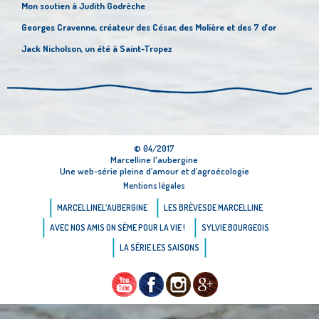
Mon soutien à Judith Godrèche
Georges Cravenne, créateur des César, des Molière et des 7 d’or
Jack Nicholson, un été à Saint-Tropez
© 04/2017
Marcelline l'aubergine
Une web-série pleine d’amour et d’agroécologie
Mentions légales
MARCELLINE
L’AUBERGINE
LES BRÈVES
DE MARCELLINE
AVEC NOS AMIS ON
SÈME POUR LA VIE !
SYLVIE
BOURGEOIS
LA SÉRIE
LES SAISONS