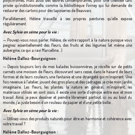
polychromes, mais aussi des œuvres contemporaines, pour une clientèle tant
privée qu’institutionnelle, comme la bibliothèque Forney qui lui demande de
restaurer des cartons pour des tapisseries de Beauvais.
Parallèlement, Hélène travaille à ses propres peintures qu’elle expose
régulièrement.
Avec Sylvie on sème pour la vie :
— Pouvez-vous nous parler, Hélène, de votre rapport à la nature puisque vous
peignez essentiellement des fleurs, des fruits et des légumes (et même une
aubergine, ce qui a ravi Marcelline…)
Hélène Dalloz-Bourguignon :
— Depuis toujours lors de mes balades buissonnières, je récolte sur de petits
carnets une moisson de fleurs, découvrant sans cesse, dans le hasard de leurs
formes et de leurs couleurs, une fantaisie et une étrangeté qui m’inspirent. Une
fois revenue à l’atelier, jouant des gros plans et des cadrages, je crée mon jardin
imaginaire. Les fleurs, les plantes, la nature en général, m’inspirent, les
matériaux utilisés en sont issus, il existe une sorte d’osmose entre eux et mon
travail. Ainsi, je peux dessiner et peindre librement partout, ici ou au bout du
monde, j’ai juste besoin d’un rouleau de papier et d’une petite boîte…
Avec Sylvie on sème pour la vie :
— Utilisez-vous des produits naturels pour être en harmonie et cohérence avec
votre travail ?
Hélène Dalloz-Bourguignon :