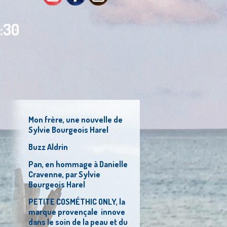
3:30
Mon frère, une nouvelle de
Sylvie Bourgeois Harel
Buzz Aldrin
Pan, en hommage à Danielle
Cravenne, par Sylvie
Bourgeois Harel
PETITE COSMÉTHIC ONLY, la
marque provençale innove
dans le soin de la peau et du