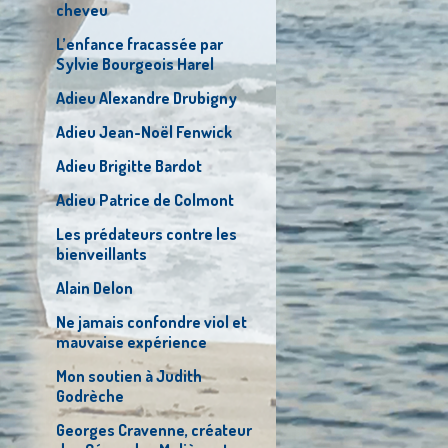
cheveu
L’enfance fracassée par
Sylvie Bourgeois Harel
Adieu Alexandre Drubigny
Adieu Jean-Noël Fenwick
Adieu Brigitte Bardot
Adieu Patrice de Colmont
Les prédateurs contre les
bienveillants
Alain Delon
Ne jamais confondre viol et
mauvaise expérience
Mon soutien à Judith
Godrèche
Georges Cravenne, créateur