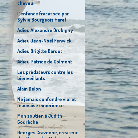
cheveu
L’enfance fracassée par
Sylvie Bourgeois Harel
Adieu Alexandre Drubigny
Adieu Jean-Noël Fenwick
Adieu Brigitte Bardot
Adieu Patrice de Colmont
Les prédateurs contre les
bienveillants
Alain Delon
Ne jamais confondre viol et
mauvaise expérience
Mon soutien à Judith
Godrèche
Georges Cravenne, créateur