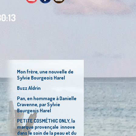
0:13
Mon frère, une nouvelle de
Sylvie Bourgeois Harel
Buzz Aldrin
Pan, en hommage à Danielle
Cravenne, par Sylvie
Bourgeois Harel
PETITE COSMÉTHIC ONLY, la
marque provençale innove
dans le soin de la peau et du