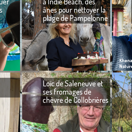
uer
à Indie Beach, des
s
ânes pour nettoyer la
plage de Pampelonne
Je déteste la fumée de
De Mooréa
cigarettes, je trouve que ça
Beach, de
pue et que les personnes qui
plage de
fument sentent mauvais de
Ramatuell
Khena
Nature
Loïc de Saleneuve et
ses fromages de
chèvre de Collobrières