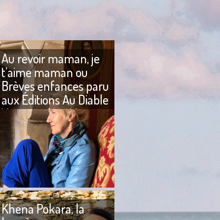
Au revoir maman, je
t’aime maman ou
Brèves enfances paru
aux Éditions Au Diable
Vauvert chez Marion
Mazauric
fois des journées de
Il y a quelques années, j’ai écrit
tout simple, comme
un livre sur l’amour que je
 3 mars 2018 où
portais à ma mère, c’était
quettes sont
l’histoire d’une
Khena Pokara, la