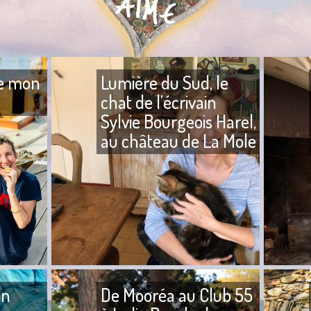
de mon
Lumière du Sud, le
chat de l’écrivain
Sylvie Bourgeois Harel,
au château de La Mole
En croquant dans une
madeleine qui vient des Deux
Il y a par
frères, ma boulangerie
bonheur 
préférée de Saint-Tropez,
ce samedi
assise devant Alcyon, un vieux
quatre bi
un
De Mooréa au Club 55