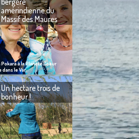
bergère
amérindienne du
Massif des Maures
 au Club 55 à Indie
J’ai rencontré Khena et Dadou
s ânes nettoient la
un dimanche où elle m’a fait
 Pampelonne à
goûter ses fromages de
e. J'ai toujours adoré
chèvres à l’Oasis Esperanza, le
 Pokara à la Planète Coeur
 dans le Var
Un hectare trois de
bonheur !
Enfant, j’adorais lorsque