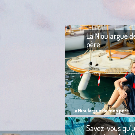
La Nioulargue 
père
La Nioulargue de mon père
Savez-vous qu’