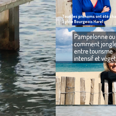
Tous les prénoms ont été ch
Sylvie Bourgeois Harel
Pampelonne ou
comment jongl
entre tourisme
intensif et végé
à protéger ?